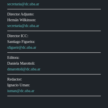
secretaria@dc.uba.ar
Director Adjunto:
Hernán Wilkinson:
secretaria@dc.uba.ar
Director ICC:
Santiago Figueira:
sfigueir@dc.uba.ar
Editora:
Daniela Marottoli:
dmarottoli@dc.uba.ar
Redactor:
Ignacio Uman:
iuman@dc.uba.ar