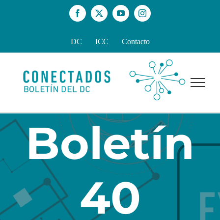
Skip
Facebook
X
YouTube
Instagram
to
content
DC
ICC
Contacto
Boletín
40